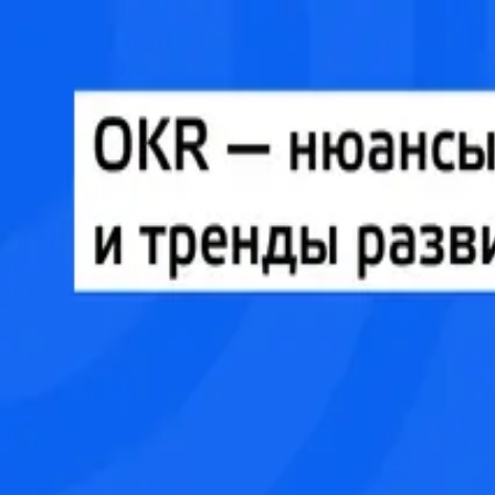
АКАДЕМИЯ
Главная
Академия
Конференции
Войти
Выбрать формат
АБ
Андрей Бадин
Основатель, Product Lab
Видео
Выступление
OKR — нюансы фреймворка и тренды развития в кри
Андрей Бадин
Открыть доступ
В подписке
Академия ProductSense