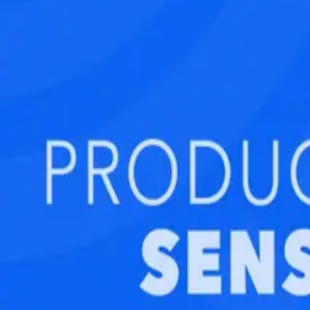
бета-версия · Поддержка:
@ps24supportbot
Академия
Курсы
Тарифы
Публичная оферта
Карта сайта
Мы используем файлы cookie, чтобы сайт работал корректно
соответствии с
политикой конфиденциальности
.
ОК