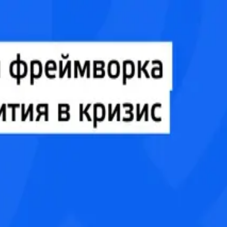
зис (Андрей Бадин)