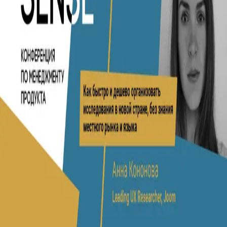
Академия ProductSense
бета-версия · Поддержка:
@ps24supportbot
Академия
Курсы
Тарифы
Публичная оферта
Карта сайта
Мы используем файлы cookie, чтобы сайт работал
корректно и был удобнее. Продолжая пользоваться
сайтом, вы соглашаетесь с обработкой cookie и
персональных данных
в соответствии с
политикой
конфиденциальности
.
ОК