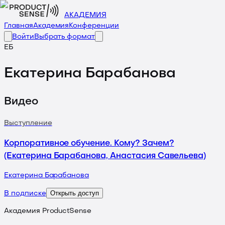
АКАДЕМИЯ
Главная
Академия
Конференции
Войти
Выбрать формат
ЕБ
Екатерина Барабанова
Видео
Выступление
Корпоративное обучение. Кому? Зачем?
(Екатерина Барабанова, Анастасия Савельева)
Екатерина Барабанова
Открыть доступ
В подписке
Академия ProductSense