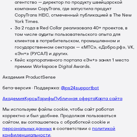
агентство — директор по продукту швейцарской
компании CopyTrans, где запустила продукт
CopyTrans HEIC, отмеченный публикацией в The New
York Times.
За 2 года в Red Collar реализовала 40+ проектов, в
том числе аудиты пользовательского опыта для
клиентов в потребительском, промышленном и
государственном секторах — «МТС», «Добро.рф», VK,
«Эн+» (РУСАЛ) и других.
Кейс корпоративного портала «Эн+» занял 1 место
премии Workspace Digital Awards.
Академия ProductSense
бета-версия · Поддержка:
@ps24supportbot
Академия
Курсы
Тарифы
Публичная оферта
Карта сайта
Мы используем файлы cookie, чтобы сайт работал
корректно и был удобнее. Продолжая пользоваться
сайтом, вы соглашаетесь с обработкой cookie и
персональных данных
в соответствии с
политикой
конфиденциальности
.