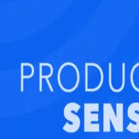
бета-версия · Поддержка:
@ps24supportbot
Академия
Курсы
Тарифы
Публичная оферта
Карта сайта
Мы используем файлы cookie, чтобы сайт работал корректно
соответствии с
политикой конфиденциальности
.
ОК