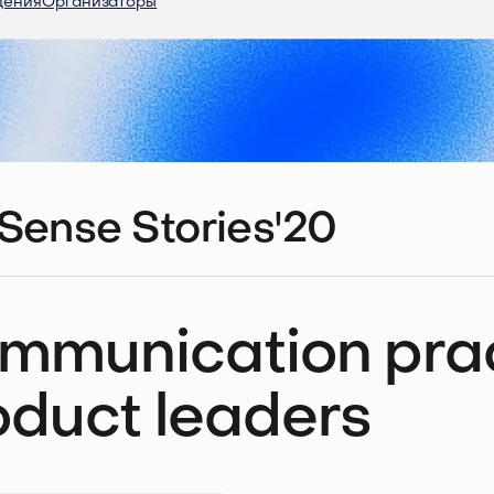
дения
Организаторы
Sense Stories'20
mmunication prac
oduct leaders