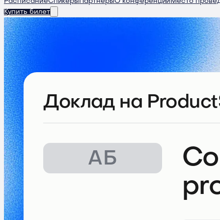
Расписание
Спикеры
Партнеры
О конференции
Место прове
Купить билет
Доклад
на Product
Co
АБ
pr