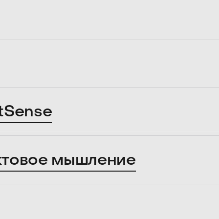
tSense
ктовое мышление