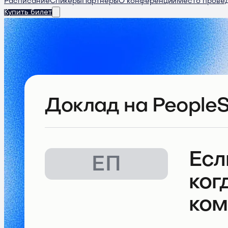
Расписание
Спикеры
Партнеры
О конференции
Место прове
Купить билет
Доклад
на PeopleS
Есл
ЕП
ког
ком