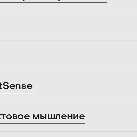
tSense
ктовое мышление