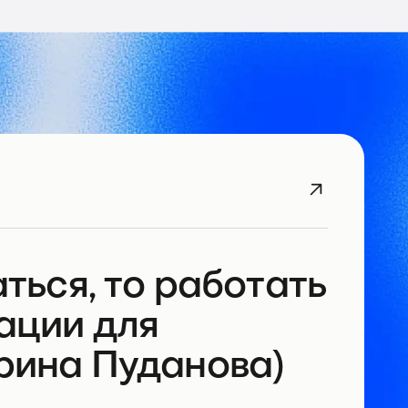
ться, то работать
ации для
рина Пуданова)