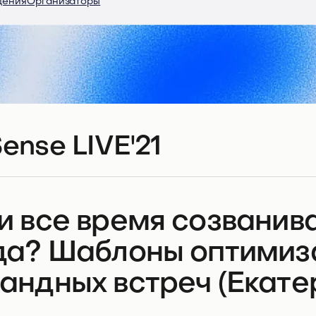
дения
Организаторы
ense LIVE'21
и все время созванива
да? Шаблоны оптимиз
андных встреч (Екате