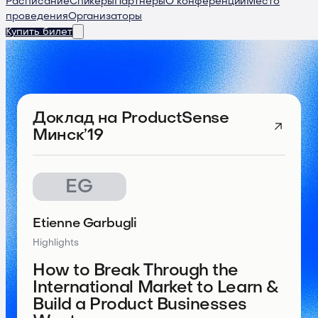
Расписание
Спикеры
Партнеры
О конференции
Место
проведения
Организаторы
Купить билет
Доклад
на ProductSense
Минск’19
EG
Etienne Garbugli
Highlights
How to Break Through the
International Market to Learn &
Build a Product Businesses