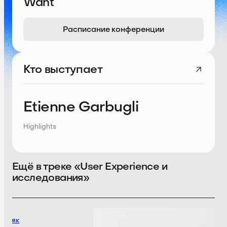
Want
Расписание конференции
Кто выступает
Etienne Garbugli
Highlights
Ещё в треке «User Experience и
исследования»
ретяк
В