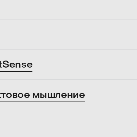
tSense
ктовое мышление