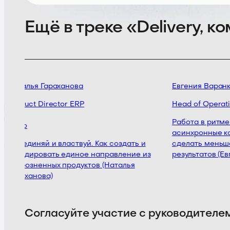
Ещё в треке «Delivery, 
Наталья Гараханова
Евгения Варанк
Product Director ERP
Head of Operati
Работа в ритме 
Dodo
асинхронные ко
Объединяй и властвуй. Как создать и
сделать меньше
залидировать единое направление из
результатов (Ев
разрозненных продуктов (Наталья
Гараханова)
Согласуйте участие с руководителе