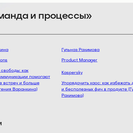
команда и процессы»
ина
Гульназ Рахимова
ons
Product Manager
свободы: как
Kaspersky
ммуникации помогают
 встреч и больше
Упорядочить хаос: как избежать д
гения Варанкина)
и бесполезных фич в продукте (Гу
Рахимова)
м