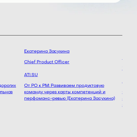
Екатерина Засухина
Никита
Chief Product Officer
Управл
ATI.SU
Агентст
орогих
От PO к PM: Развиваем продуктовую
льназ
команду через карты компетенций и
Один ра
перфоманс-ревью (Екатерина Засухина)
стратег
основе