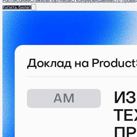
Расписание
Спикеры
Партнеры
О конференции
Место прове
Купить билет
Доклад
на Product
ИЗ
АМ
ТЕ
ПР