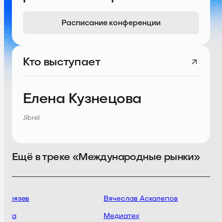
Расписание конференции
Кто выступает
Елена Кузнецова
Jibrel
Ещё в треке «Международные рынки»
 Грязев
Вячеслав Аскалепов
izza
Медиатех