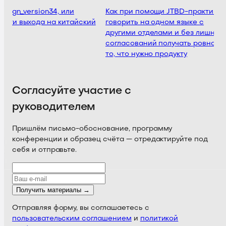
esign_version34, или
Как при помощи JTBD-практик
сти выхода на китайский
говорить на одном языке с
другими отделами и без лишних
согласований получать ровно
то, что нужно продукту
Согласуйте участие с
руководителем
Пришлём письмо-обоснование, программу
конференции и образец счёта — отредактируйте под
себя и отправьте.
Получить материалы →
Отправляя форму, вы соглашаетесь с
пользовательским соглашением
и
политикой