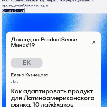
Расписание
Спикеры
Партнеры
О конференции
Место
проведения
Организаторы
Купить билет
Доклад
на ProductSense
Минск’19
ЕК
Елена Кузнецова
Jibrel
Как адаптировать продукт
для Латиноамериканского
рынка. 10 лайфхаков