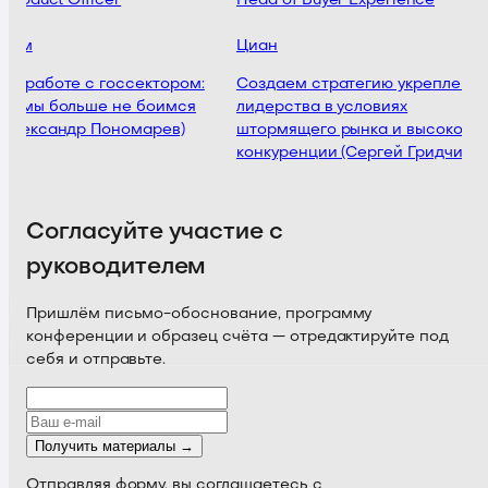
Product Officer
Head of Buyer Experience
иум
Циан
о работе с госсектором:
Создаем стратегию укрепления
у мы больше не боимся
лидерства в условиях
Александр Пономарев)
штормящего рынка и высокой
конкуренции (Сергей Гридчин)
Согласуйте участие с
руководителем
Пришлём письмо-обоснование, программу
конференции и образец счёта — отредактируйте под
себя и отправьте.
Получить материалы →
Отправляя форму, вы соглашаетесь с