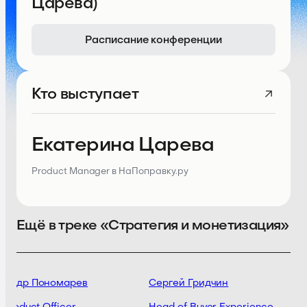
Царева)
Расписание конференции
Кто выступает
Екатерина Царева
Product Manager в НаПоправку.ру
Ещё в треке «Стратегия и монетизация»
сандр Пономарев
Сергей Гридчин