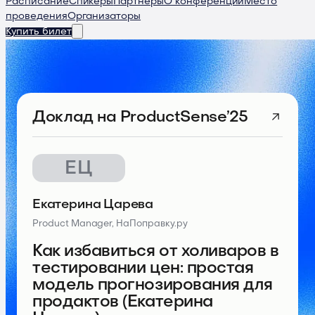
Расписание
Спикеры
Партнеры
О конференции
Место
проведения
Организаторы
Купить билет
Доклад
на ProductSense’25
ЕЦ
Екатерина Царева
Product Manager, НаПоправку.ру
Как избавиться от холиваров в
тестировании цен: простая
модель прогнозирования для
продактов (Екатерина