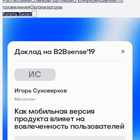
Расписание
Спикеры
Партнеры
О конференции
Место
проведения
Организаторы
Купить билет
Доклад
на B2Bsense'19
ИС
Игорь Суховерхов
Мегаплан
Как мобильная версия
продукта влияет на
вовлеченность пользователей