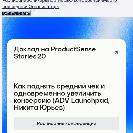
Расписание
Спикеры
Партнеры
О конференции
Место
проведения
Организаторы
Купить билет
Доклад
на ProductSense
Stories'20
Как поднять средний чек и
одновременно увеличить
конверсию (ADV Launchpad,
Никита Юрьев)
Расписание конференции