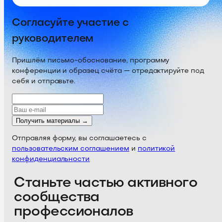
Согласуйте участие с
руководителем
Пришлём письмо-обоснование, программу
конференции и образец счёта — отредактируйте под
себя и отправьте.
Получить материалы →
Отправляя форму, вы соглашаетесь с
пользовательским соглашением
и
политикой
конфиденциальности
Станьте частью активного
сообщества
профессионалов