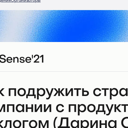
дения
Организаторы
Sense'21
к подружить стр
мпании с продук
клогом (Дарина 