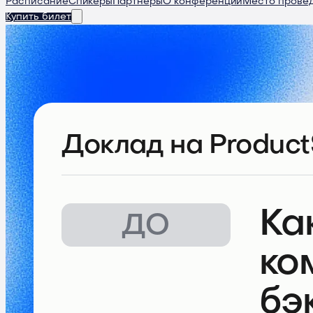
Расписание
Спикеры
Партнеры
О конференции
Место прове
Купить билет
Доклад
на Product
Ка
ДО
ко
бэ