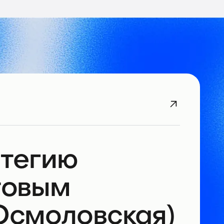
атегию
товым
Осмоловская)