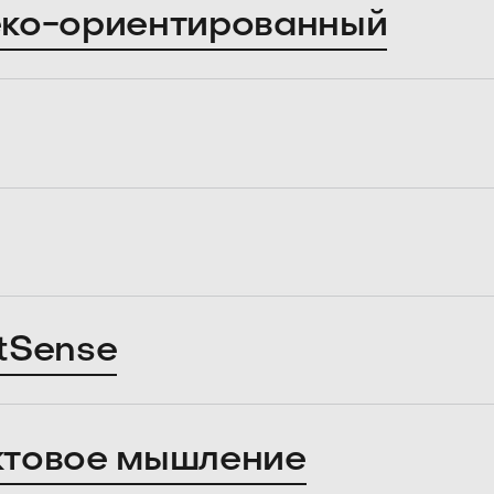
ко-ориентированный
tSense
ктовое мышление