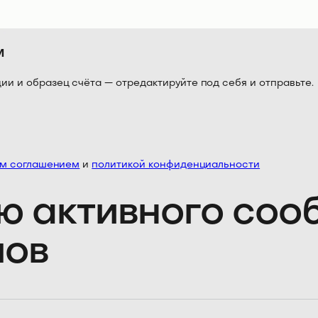
м
 и образец счёта — отредактируйте под себя и отправьте.
им соглашением
и
политикой конфиденциальности
ю активного со
лов