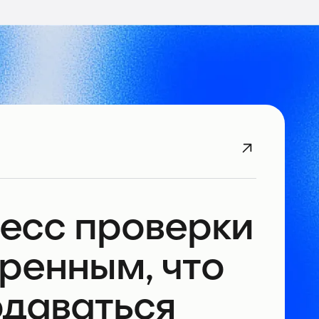
цесс проверки
еренным, что
одаваться