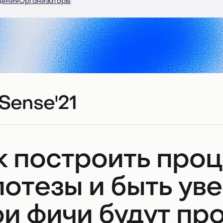
дения
Организаторы
Sense'21
к построить про
потезы и быть ув
ои фичи будут пр