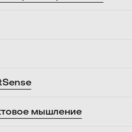
tSense
ктовое мышление