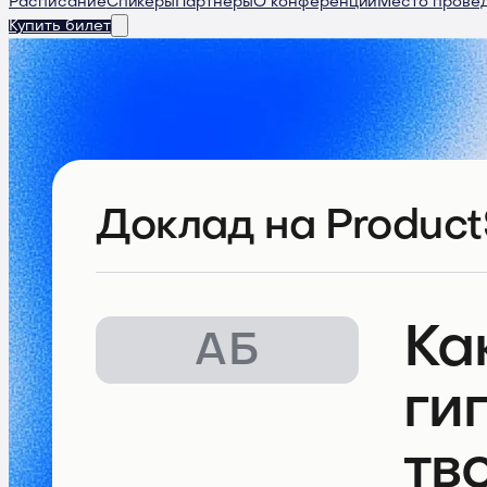
Расписание
Спикеры
Партнеры
О конференции
Место прове
Купить билет
Доклад
на Product
Ка
АБ
ги
тв