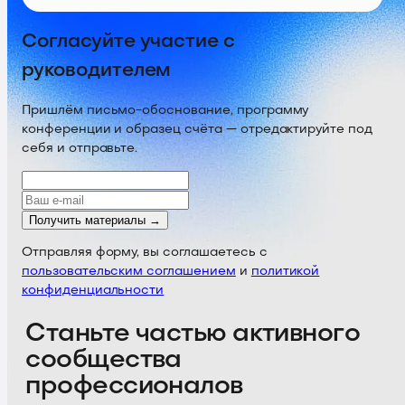
Согласуйте участие с
руководителем
Пришлём письмо-обоснование, программу
конференции и образец счёта — отредактируйте под
себя и отправьте.
Получить материалы →
Отправляя форму, вы соглашаетесь с
пользовательским соглашением
и
политикой
конфиденциальности
Станьте частью активного
сообщества
профессионалов