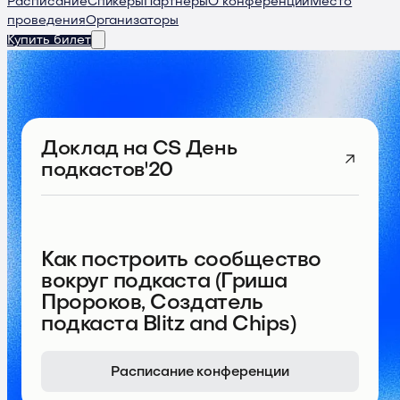
Расписание
Спикеры
Партнеры
О конференции
Место
проведения
Организаторы
Купить билет
Доклад
на CS День
подкастов'20
Как построить сообщество
вокруг подкаста (Гриша
Пророков, Создатель
подкаста Blitz and Chips)
Расписание конференции