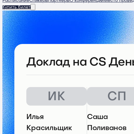
Расписание
Спикеры
Партнеры
О конференции
Место прове
Купить билет
Доклад
на CS День
ИК
СП
Илья
Саша
Красильщик
Поливанов