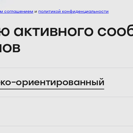
им соглашением
и
политикой конфиденциальности
ю активного со
лов
ко-ориентированный