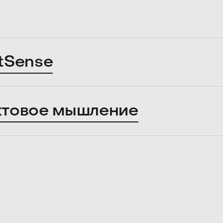
tSense
ктовое мышление