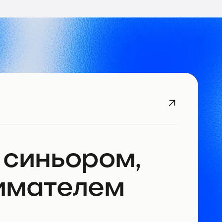
 синьором,
имателем