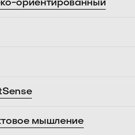
ко-ориентированный
tSense
ктовое мышление