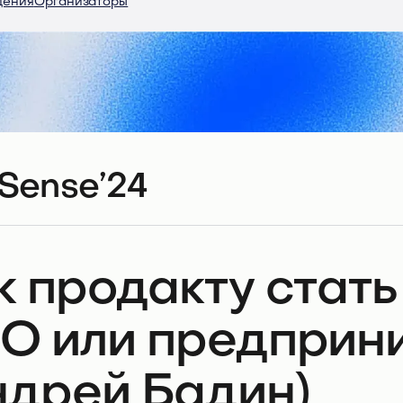
дения
Организаторы
Sense’24
к продакту стать
O или предприн
ндрей Бадин)