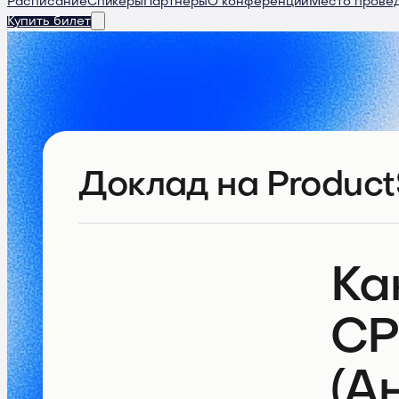
Расписание
Спикеры
Партнеры
О конференции
Место прове
Купить билет
Доклад
на Product
Ка
CP
(А