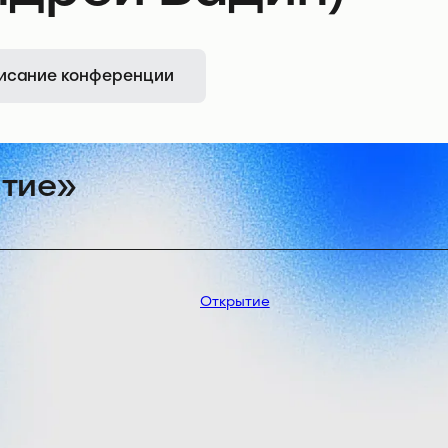
исание конференции
итие»
Открытие