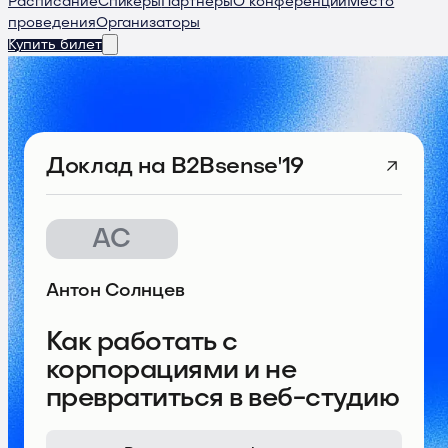
Расписание
Спикеры
Партнеры
О конференции
Место
проведения
Организаторы
Купить билет
Доклад
на B2Bsense'19
АС
Антон Солнцев
Как работать с
корпорациями и не
превратиться в веб-студию