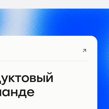
дуктовый
манде