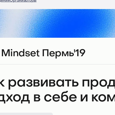
дения
Организаторы
 Mindset Пермь'19
к развивать про
дход в себе и ко