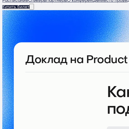
Расписание
Спикеры
Партнеры
О конференции
Место прове
Купить билет
Доклад
на Product
Ка
по