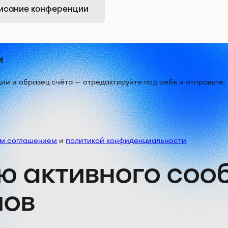
исание конференции
м
 и образец счёта — отредактируйте под себя и отправьте.
им соглашением
и
политикой конфиденциальности
ю активного со
лов