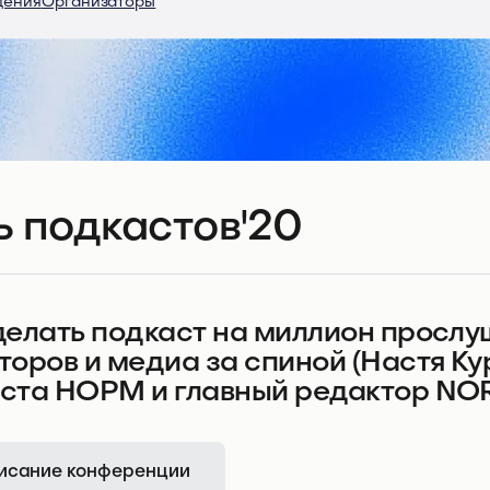
дения
Организаторы
 подкастов'20
делать подкаст на миллион прослу
торов и медиа за спиной (Настя К
ста НОРМ и главный редактор NOR
исание конференции