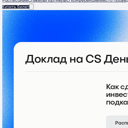
Расписание
Спикеры
Партнеры
О конференции
Место прове
Купить билет
Доклад
на CS День
Как с
инвес
подка
Расп