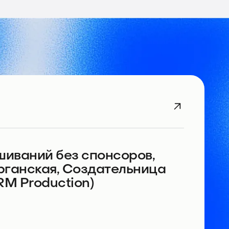
шиваний без спонсоров,
урганская, Создательница
M Production)