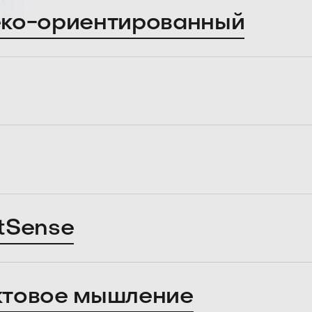
ко-ориентированный
tSense
ктовое мышление