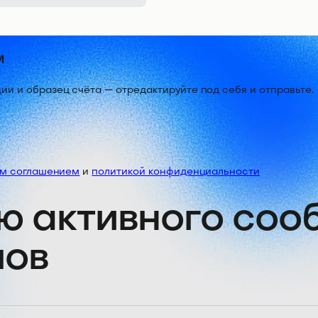
м
 и образец счёта — отредактируйте под себя и отправьте.
им соглашением
и
политикой конфиденциальности
ю активного со
лов