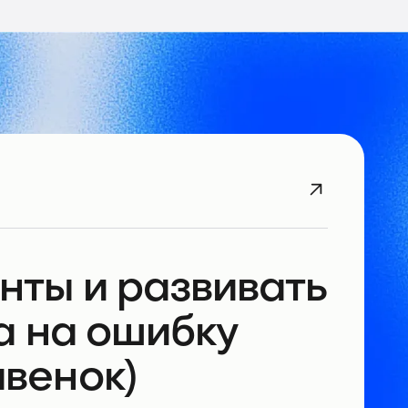
нты и развивать
а на ошибку
венок)