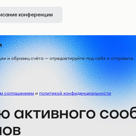
исание конференции
м
 и образец счёта — отредактируйте под себя и отправьте.
им соглашением
и
политикой конфиденциальности
ю активного со
лов