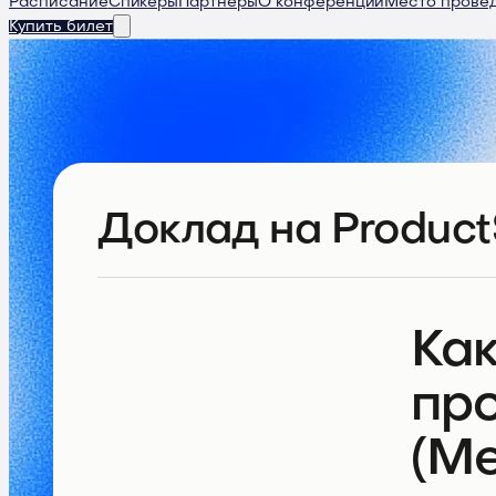
Расписание
Спикеры
Партнеры
О конференции
Место прове
Купить билет
Доклад
на Product
Как
про
(Ме