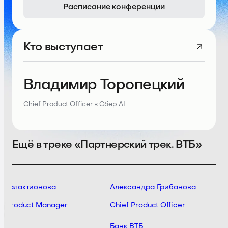
Расписание конференции
Кто выступает
Владимир Торопецкий
Chief Product Officer в Сбер AI
Ещё в треке «Партнерский трек. ВТБ»
 Галактионова
Александра Грибанова
r Product Manager
Chief Product Officer
кс
Банк ВТБ