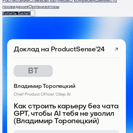
Расписание
Спикеры
Партнеры
О конференции
Место
проведения
Организаторы
Купить билет
Доклад
на ProductSense’24
ВТ
Владимир Торопецкий
Chief Product Officer, Сбер AI
Как строить карьеру без чата
GPT, чтобы AI тебя не уволил
(Владимир Торопецкий)