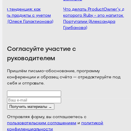
или тенденция: как
Что делать ProductOwner’у, для
вать продукты с учетом
которого Ruby - это напиток из
ов (Олеся Галактионова)
Португалии (Александра
Грибанова)
Согласуйте участие с
руководителем
Пришлём письмо-обоснование, программу
конференции и образец счёта — отредактируйте под
себя и отправьте.
Получить материалы →
Отправляя форму, вы соглашаетесь с
пользовательским соглашением
и
политикой
конфиденциальности