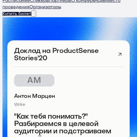
Расписание
Спикеры
Партнеры
О конференции
Место
проведения
Организаторы
Купить билет
Доклад
на ProductSense
Stories'20
АМ
Антон Марцен
Wrike
"Как тебя понимать?"
Разбираемся в целевой
аудитории и подстраиваем