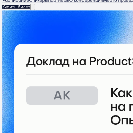
Расписание
Спикеры
Партнеры
О конференции
Место прове
Купить билет
Доклад
на Product
Как
АК
на 
Опы