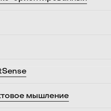
tSense
ктовое мышление