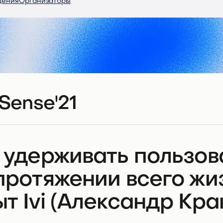
дения
Организаторы
Sense'21
 удерживать пользов
протяжении всего жи
т Ivi (Александр Кр