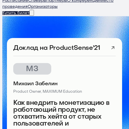
Расписание
Спикеры
Партнеры
О конференции
Место
проведения
Организаторы
Купить билет
Доклад
на ProductSense'21
МЗ
Михаил Забелин
Product Owner, MAXIMUM Education
Как внедрить монетизацию в
работающий продукт, не
отхватить хейта от старых
пользователей и