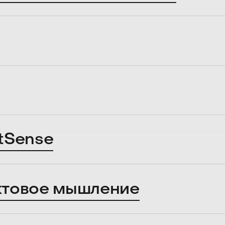
tSense
ктовое мышление