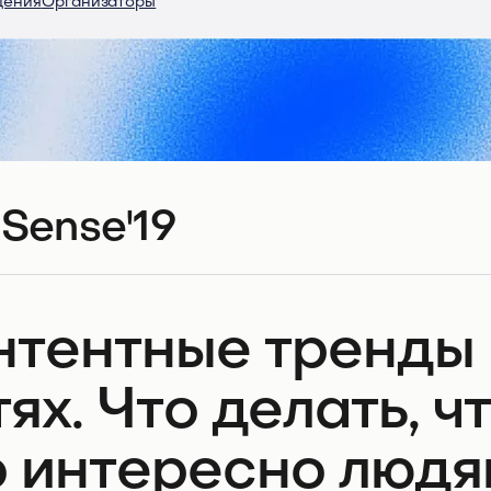
дения
Организаторы
Sense'19
нтентные тренды 
тях. Что делать, ч
о интересно людям