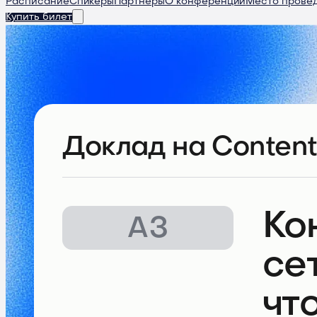
Расписание
Спикеры
Партнеры
О конференции
Место прове
Купить билет
Доклад
на Content
Ко
АЗ
се
чт