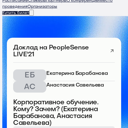
Расписание
Спикеры
Партнеры
О конференции
Место
проведения
Организаторы
Купить билет
Доклад
на PeopleSense
LIVE'21
Екатерина Барабанова
ЕБ
Анастасия Савельева
АС
Корпоративное обучение.
Кому? Зачем? (Екатерина
Барабанова, Анастасия
Савельева)