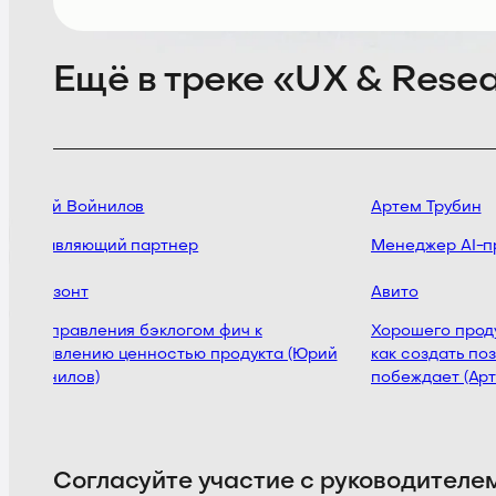
Ещё в треке «UX & Resea
Юрий Войнилов
Артем Трубин
Управляющий партнер
Менеджер AI-пр
Горизонт
Авито
От управления бэклогом фич к
Хорошего продук
управлению ценностью продукта (Юрий
как создать поз
Войнилов)
побеждает (Арте
Согласуйте участие с руководителе