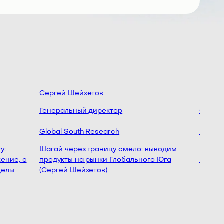
Сергей Шейхетов
Максим
Генеральный директор
Chief Pr
Global South Research
Поток
:
Шагай через границу смело: выводим
Когда р
ние, с
продукты на рынки Глобального Юга
исследо
елы
(Сергей Шейхетов)
в B2B (