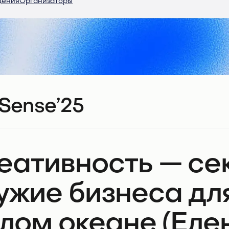
дения
Организаторы
Sense’25
еативность — се
ужие бизнеса дл
алом океане (Ел