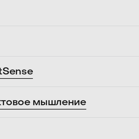
tSense
ктовое мышление