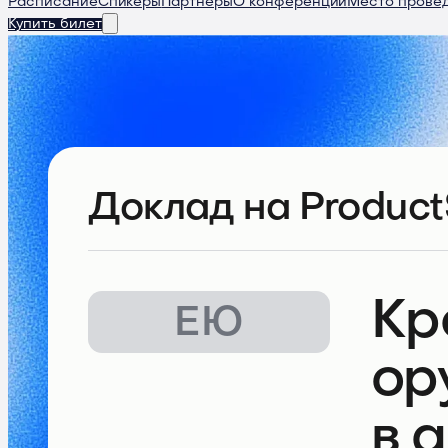
Расписание
Спикеры
Партнеры
О конференции
Место прове
Купить билет
Доклад
на Product
Кр
ЕЮ
ор
в 