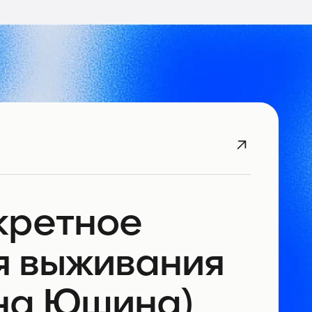
кретное
я выживания
ена Юшина)