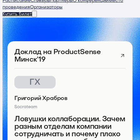
Расписание
Спикеры
Партнеры
О конференции
Место
проведения
Организаторы
Купить билет
Доклад
на ProductSense
Минск’19
ГХ
Григорий Храбров
Socrateam
Ловушки коллаборации. Зачем
разным отделам компании
сотрудничать и почему плохо