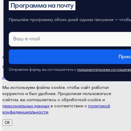
Программа на почту
Телеграм-канал
Продуктовое
Пришлём программу обоих дней одним письмом — чтобы 
мышление
Прис
Академия ProductSense
бета-версия · Поддержка:
@ps24supportbot
Отправляя форму, вы соглашаетесь с
пользовательским соглашен
Академия
Курсы
Тарифы
Публичная оферта
Карта сайта
Мы используем файлы cookie, чтобы сайт работал
корректно и был удобнее. Продолжая пользоваться
сайтом, вы соглашаетесь с обработкой cookie и
персональных данных
в соответствии с
политикой
конфиденциальности
.
ОК