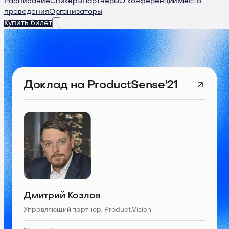
Расписание
Спикеры
Партнеры
О конференции
Место
проведения
Организаторы
Купить билет
Доклад
на ProductSense'21
Дмитрий Козлов
Управляющий партнер, Product.Vision