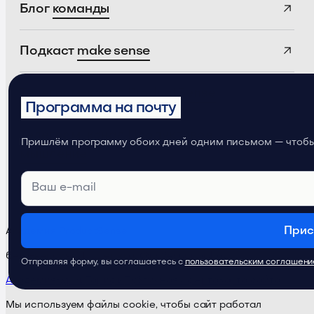
Блог
команды
Подкаст
make sense
Телеграм-канал
ProductSense
Программа на почту
Телеграм-канал
Продуктовое
Пришлём программу обоих дней одним письмом — чтобы 
мышление
Прис
Академия ProductSense
бета-версия · Поддержка:
@ps24supportbot
Отправляя форму, вы соглашаетесь с
пользовательским соглашен
Академия
Курсы
Тарифы
Публичная оферта
Карта сайта
Мы используем файлы cookie, чтобы сайт работал