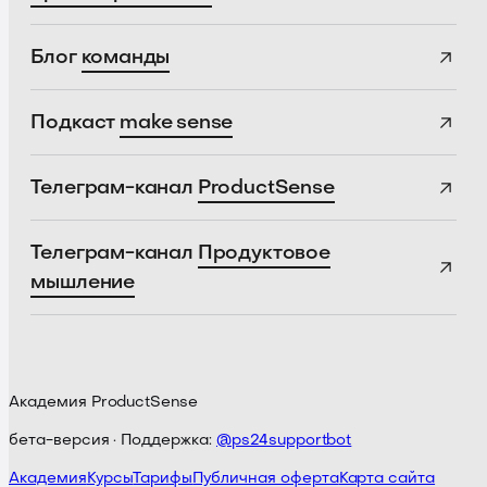
Блог
команды
Подкаст
make sense
Телеграм-канал
ProductSense
Телеграм-канал
Продуктовое
мышление
Академия ProductSense
бета-версия · Поддержка:
@ps24supportbot
Академия
Курсы
Тарифы
Публичная оферта
Карта сайта