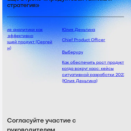
стратегия»
ение аналитики как
Юлия Деньгина
ии, эффективно
Chief Product Officer
вающей продукт (Сергей
кин)
Выберу.ру
Как обеспечить рост продукта,
когда вокруг хаос: кейсы
ситуативной разработки 2022
(Юлия Деньгина)
Согласуйте участие с
руководителем