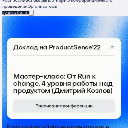
Расписание
Спикеры
Партнеры
О конференции
Место
проведения
Организаторы
Купить билет
Доклад
на ProductSense’22
Мастер-класс: От Run к
change. 4 уровня работы над
продуктом (Дмитрий Козлов)
Расписание конференции
Ещё в треке «Продуктовая тактика и