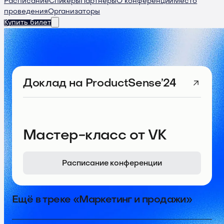
Расписание
Спикеры
Партнеры
О конференции
Место
проведения
Организаторы
Купить билет
Доклад
на ProductSense’24
Мастер-класс от VK
Расписание конференции
Ещё в треке «Маркетинг и продажи»