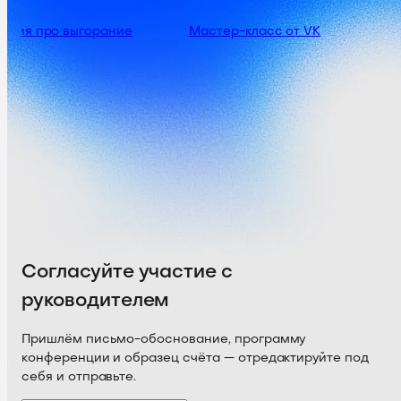
ссия про выгорание
Мастер-класс от VK
Согласуйте участие с
руководителем
Пришлём письмо-обоснование, программу
конференции и образец счёта — отредактируйте под
себя и отправьте.