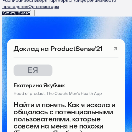
Расписание
Спикеры
Партнеры
О конференции
Место
проведения
Организаторы
Купить билет
Доклад
на ProductSense'21
ЕЯ
Екатерина Якубчик
Head of product, The Coach: Men's Health App
Найти и понять. Как я искала и
общалась с потенциальными
пользователями, которые
совсем на меня не похожи