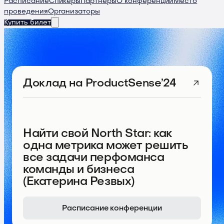
Расписание
Спикеры
Партнеры
О конференции
Место
проведения
Организаторы
Купить билет
Доклад
на ProductSense’24
Найти свой North Star: как
одна метрика может решить
все задачи перфоманса
команды и бизнеса
(Екатерина Резвых)
Расписание конференции