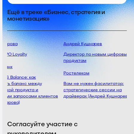
Ещё в треке «Бизнес, стратегия и
монетизация»
Шарова
Андрей Кушнарев
 CPO Loyalty
Директор по новым цифровым
продуктам
 Банк
Ростелеком
 NPS Balance: как
нить баланс между
Вам не нужен фасилитатор:
икой продукта и
стратегические сессии на
щими запросами клиентов
драйверах (Андрей Кушнарев)
 Шарова)
Согласуйте участие с
руководителем