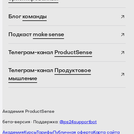
Блог
команды
Подкаст
make sense
Телеграм-канал
ProductSense
Телеграм-канал
Продуктовое
мышление
Академия ProductSense
бета-версия · Поддержка:
@ps24supportbot
Академия
Курсы
Тарифы
Публичная оферта
Карта сайта