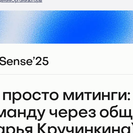
дения
Организаторы
Sense’25
 просто митинги:
манду через общ
арья Кручинкина