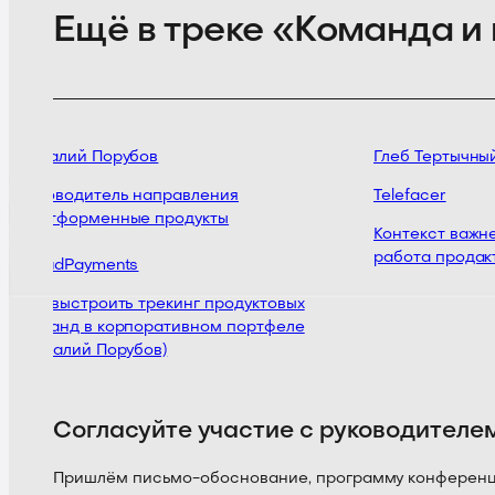
Ещё в треке «Команда и
Виталий Порубов
Глеб Тертычный
Руководитель направления
Telefacer
платформенные продукты
Контекст важнее
работа продакт
CloudPayments
Как выстроить трекинг продуктовых
команд в корпоративном портфеле
(Виталий Порубов)
Согласуйте участие с руководителе
Пришлём письмо-обоснование, программу конференции