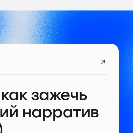
 как зажечь
ий нарратив
)