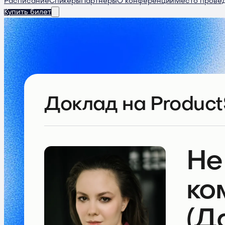
Расписание
Спикеры
Партнеры
О конференции
Место прове
Купить билет
Доклад
на Product
Не
ко
(Д