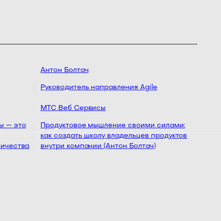
Антон Болтач
Денис 
Руководитель направления Agile
Руково
продук
МТС Веб Сервисы
Авито
 — это
Продуктовое мышление своими силами:
как создать школу владельцев продуктов
От про
ичества
внутри компании (Антон Болтач)
CPO с 
Дудоро