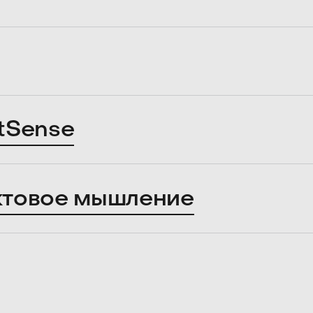
tSense
ктовое мышление