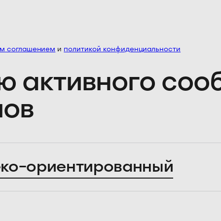
им соглашением
и
политикой конфиденциальности
ю активного со
лов
ко-ориентированный