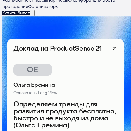
Расписание
Спикеры
Партнеры
О конференции
Место
проведения
Организаторы
Купить билет
Доклад
на ProductSense'21
ОЕ
Ольга Еремина
Основатель, Long View
Определяем тренды для
развития продукта бесплатно,
быстро и не выходя из дома
(Ольга Ерёмина)