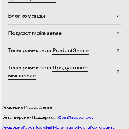
Блог
команды
Подкаст
make sense
Телеграм-канал
ProductSense
Телеграм-канал
Продуктовое
мышление
Академия ProductSense
бета-версия · Поддержка:
@ps24supportbot
Академия
Курсы
Тарифы
Публичная оферта
Карта сайта