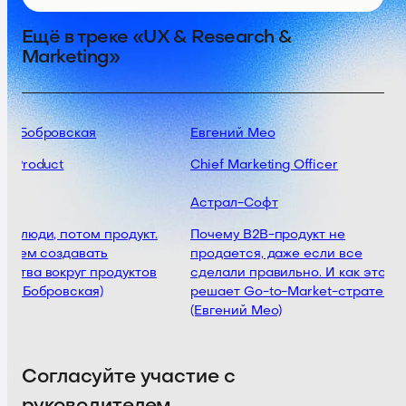
Ещё в треке «UX & Research &
Marketing»
ия Бобровская
Евгений Мео
f Product
Chief Marketing Officer
Астрал-Софт
а люди, потом продукт.
Почему B2B-продукт не
зачем создавать
продается, даже если все
ства вокруг продуктов
сделали правильно. И как это
ия Бобровская)
решает Go-to-Market-стратегия
(Евгений Мео)
Согласуйте участие с
руководителем