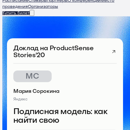
Расписание
Спикеры
Партнеры
О конференции
Место
проведения
Организаторы
Купить билет
Доклад
на ProductSense
Stories'20
МС
Мария Сорокина
Яндекс
Подписная модель: как
найти свою