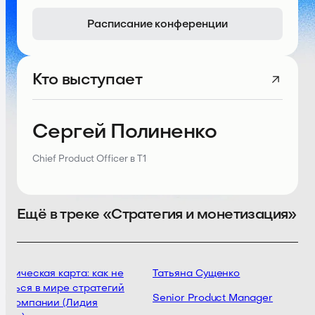
Расписание конференции
Кто выступает
Сергей Полиненко
Chief Product Officer в Т1
Ещё в треке «Стратегия и монетизация»
егическая карта: как не
Татьяна Сущенко
яться в мире стратегий
Senior Product Manager
 компании (Лидия