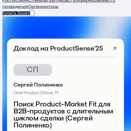
Расписание
Спикеры
Партнеры
О конференции
Место
проведения
Организаторы
Купить билет
Доклад
на ProductSense’25
СП
Сергей Полиненко
Chief Product Officer, Т1
Поиск Product-Market Fit для
B2B-продуктов с длительным
циклом сделки (Сергей
Полиненко)