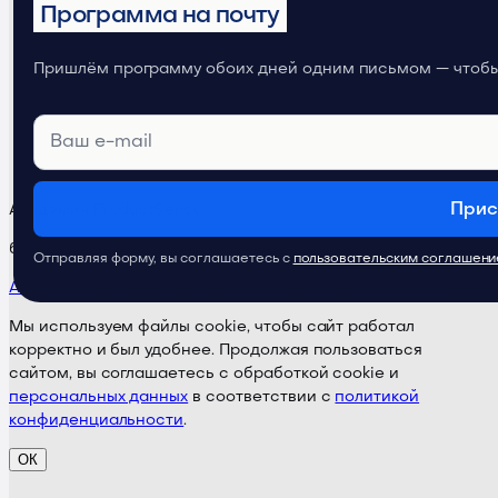
Программа на почту
Телеграм-канал
Продуктовое
Пришлём программу обоих дней одним письмом — чтобы 
мышление
Прис
Академия ProductSense
бета-версия · Поддержка:
@ps24supportbot
Отправляя форму, вы соглашаетесь с
пользовательским соглашен
Академия
Курсы
Тарифы
Публичная оферта
Карта сайта
Мы используем файлы cookie, чтобы сайт работал
корректно и был удобнее. Продолжая пользоваться
сайтом, вы соглашаетесь с обработкой cookie и
персональных данных
в соответствии с
политикой
конфиденциальности
.
ОК