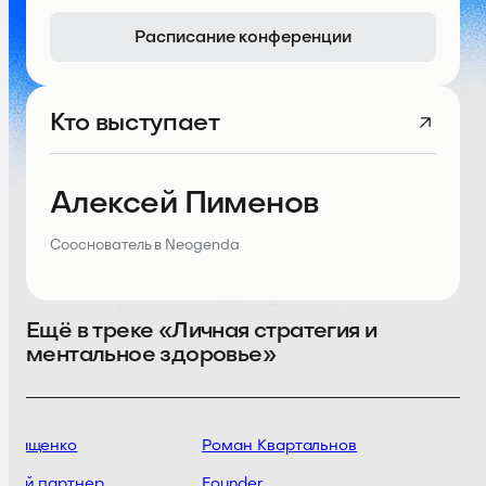
Расписание конференции
Кто выступает
Алексей Пименов
Сооснователь в Neogenda
Ещё в треке «Личная стратегия и
ментальное здоровье»
аращенко
Роман Квартальнов
О
щий партнер
Founder
О