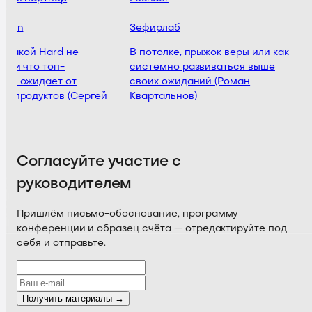
sion
Зефирлаб
L
никакой Hard не
В потолке, прыжок веры или как
М
Или что топ-
системно развиваться выше
м
нт ожидает от
своих ожиданий (Роман
с
 продуктов (Сергей
Квартальнов)
с
о)
п
Согласуйте участие с
руководителем
Пришлём письмо-обоснование, программу
конференции и образец счёта — отредактируйте под
себя и отправьте.
Получить материалы →