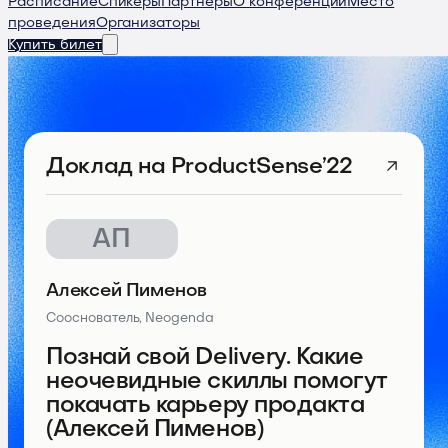
Расписание
Спикеры
Партнеры
О конференции
Место
проведения
Организаторы
Купить билет
Доклад
на ProductSense’22
АП
Алексей Пименов
Сооснователь, Neogenda
Познай свой Delivery. Какие
неочевидные скиллы помогут
покачать карьеру продакта
(Алексей Пименов)