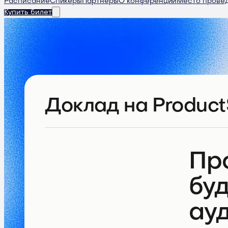
Расписание
Спикеры
Партнеры
О конференции
Место прове
Купить билет
Доклад
на Product
Про
буд
ауд