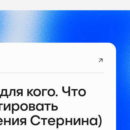
для кого. Что
нтировать
сения Стернина)