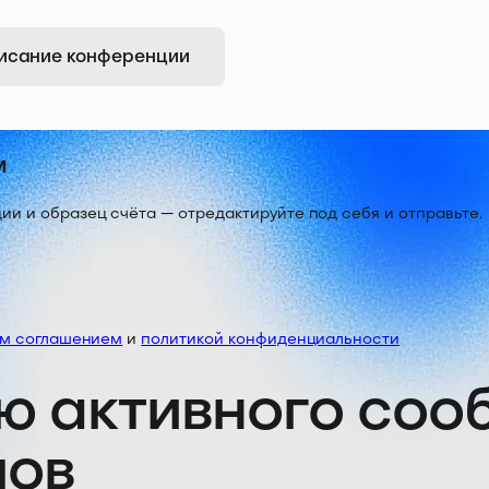
исание конференции
м
 и образец счёта — отредактируйте под себя и отправьте.
им соглашением
и
политикой конфиденциальности
ю активного со
лов