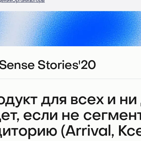
дения
Организаторы
Sense Stories'20
дукт для всех и ни 
ет, если не сегме
иторию (Arrival, К