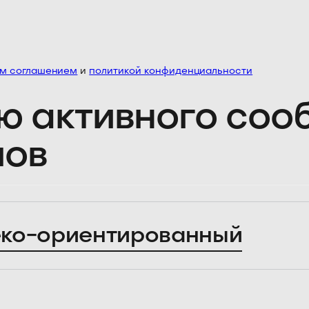
им соглашением
и
политикой конфиденциальности
ю активного со
лов
ко-ориентированный