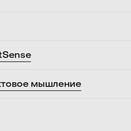
tSense
ктовое мышление