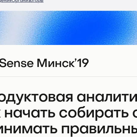
дения
Организаторы
Sense Минск’19
одуктовая аналитик
к начать собирать 
инимать правильн