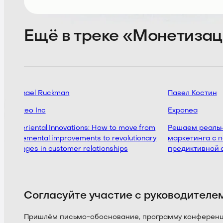
Ещё в треке «Монетизац
Michael Ruckman
Павел Костин
Senteo Inc
Exponea
Experiental Innovations: How to move from
Решаем реальн
incremental improvements to revolutionary
маркетинга с п
changes in customer relationships
предиктивной а
Согласуйте участие с руководителе
Пришлём письмо-обоснование, программу конференции