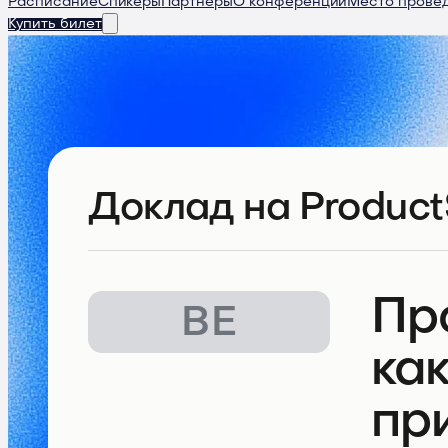
Расписание
Спикеры
Партнеры
О конференции
Место прове
Купить билет
Доклад
на Product
Пр
ВЕ
ка
пр