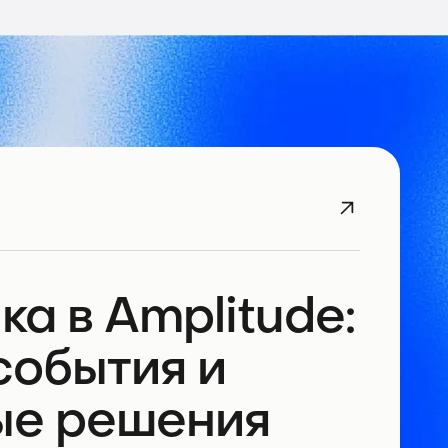
а в Amplitude:
события и
ые решения