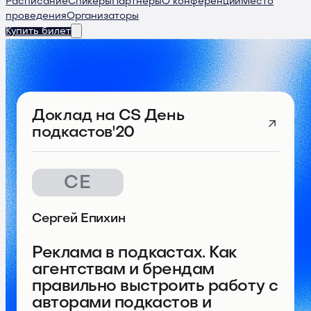
Расписание
Спикеры
Партнеры
О конференции
Место
проведения
Организаторы
Купить билет
Доклад
на CS День
подкастов'20
СЕ
Сергей Епихин
Реклама в подкастах. Как
агентствам и брендам
правильно выстроить работу с
авторами подкастов и