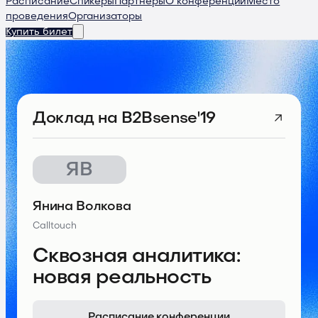
Расписание
Спикеры
Партнеры
О конференции
Место
проведения
Организаторы
Купить билет
Доклад
на B2Bsense'19
ЯВ
Янина Волкова
Calltouch
Сквозная аналитика:
новая реальность
Расписание конференции