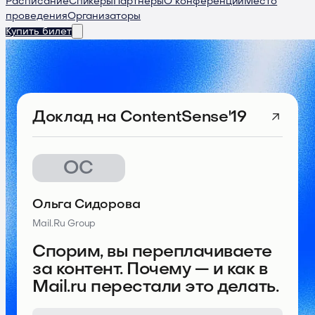
Расписание
Спикеры
Партнеры
О конференции
Место
проведения
Организаторы
Купить билет
Доклад
на ContentSense'19
ОС
Ольга Сидорова
Mail.Ru Group
Спорим, вы переплачиваете
за контент. Почему — и как в
Mail.ru перестали это делать.