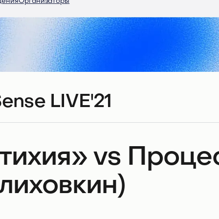
дения
Организаторы
ense LIVE'21
тихия» vs Проце
лиховкин)