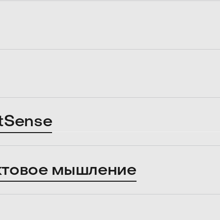
tSense
ктовое мышление