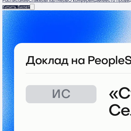
Расписание
Спикеры
Партнеры
О конференции
Место прове
Купить билет
Доклад
на PeopleS
«С
ИС
Се