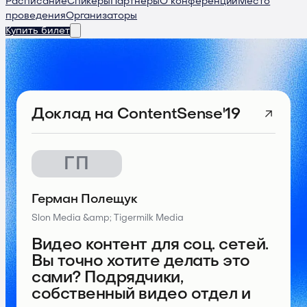
Расписание
Спикеры
Партнеры
О конференции
Место
проведения
Организаторы
Купить билет
Доклад
на ContentSense'19
ГП
Герман Полещук
Slon Media &amp; Tigermilk Media
Видео контент для соц. сетей.
Вы точно хотите делать это
сами? Подрядчики,
собственный видео отдел и