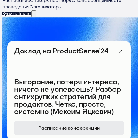
Расписание
Спикеры
Партнеры
О конференции
Место
проведения
Организаторы
Купить билет
Доклад
на ProductSense’24
Выгорание, потеря интереса,
ничего не успеваешь? Разбор
антихрупких стратегий для
продактов. Четко, просто,
системно (Максим Яцкевич)
Расписание конференции