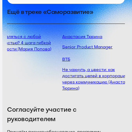
Ещё в треке «Саморазвитие»
равляться с любой
Анастасия Тюрина
ностью? 4 шага гибкой
Senior Product Manager
чивости (Мария Попова)
ВТБ
Не чахнуть, а цвести: как
достигать целей в корпорации
через коммуникацию (Анастасия
Тюрина)
Согласуйте участие с
руководителем