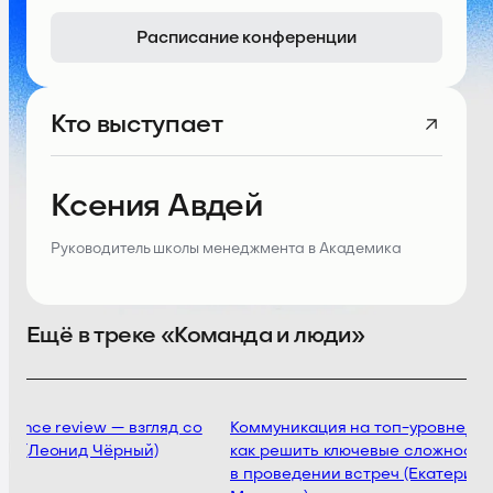
Расписание конференции
Кто выступает
Ксения Авдей
Руководитель школы менеджмента в Академика
Ещё в треке «Команда и люди»
mance review — взгляд со
Коммуникация на топ-уровне/
ы (Леонид Чёрный)
как решить ключевые сложности
в проведении встреч (Екатерина