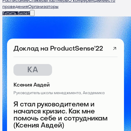
Расписание
Спикеры
Партнеры
О конференции
Место
проведения
Организаторы
Купить билет
Доклад
на ProductSense’22
КА
Ксения Авдей
Руководитель школы менеджмента, Академика
Я стал руководителем и
начался кризис. Как мне
помочь себе и сотрудникам
(Ксения Авдей)